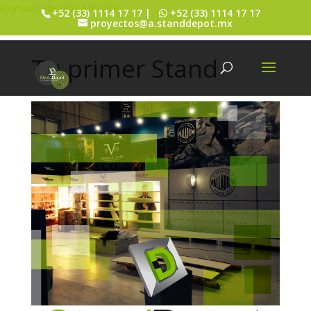
¡Comunícate HOY MISMO!
+52 (33) 1114 17 17 |
+52 (33) 1114 17 17
proyectos@a.standdepot.mx
Tu primer Stand