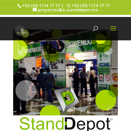
¡Comunícate HOY MISMO!
+52 (33) 1114 17 17 |
+52 (33) 1114 17 17
proyectos@a.standdepot.mx