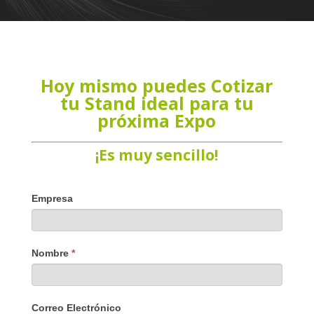
Hoy mismo puedes Cotizar
tu Stand ideal para tu
próxima Expo
¡Es muy sencillo!
Si
Empresa
eres
humano,
deja
Nombre
*
este
campo
en
Correo Electrónico
blanco.