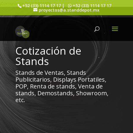
¡Comunícate HOY MISMO!
+52 (33) 1114 17 17 |
+52 (33) 1114 17 17
proyectos@a.standdepot.mx
Cotización de
Stands
Stands de Ventas, Stands
Publicitarios, Displays Portatiles,
POP, Renta de stands, Venta de
stands, Demostands, Showroom,
etc.