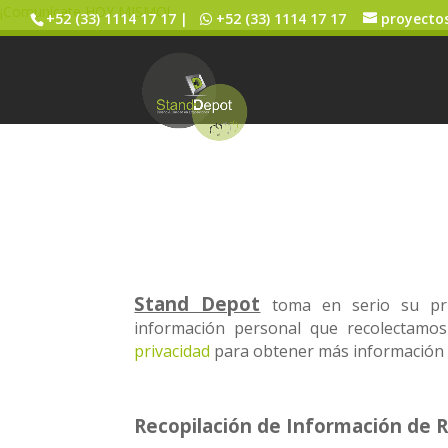
¡Comunícate HOY MISMO!
+52 (33) 1114 17 17 |
+52 (33) 1114 17 17
proyecto
Política de Privaci
Stand Depot
Stand Depot
toma en serio su priva
información personal que recolectamo
privacidad
para obtener más información so
Recopilación de Información de 