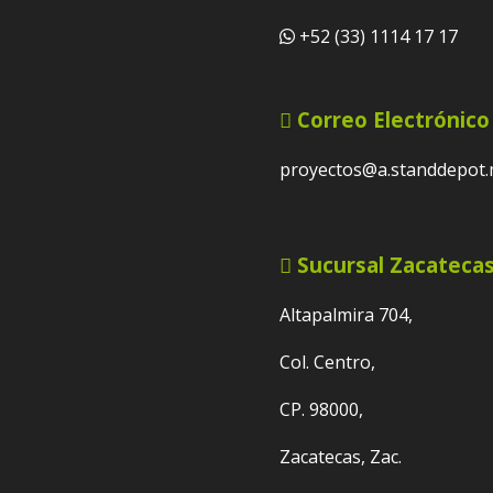
+52 (33) 1114 17 17
Correo Electrónico
proyectos@a.standdepot
Sucursal Zacateca
Altapalmira 704,
Col. Centro,
CP. 98000,
Zacatecas, Zac.