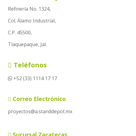
Refinería No. 1324,
Col. Álamo Industrial,
C.P. 45500,
Tlaquepaque, Jal.
Teléfonos
+52 (33) 1114 17 17
Correo Electrónico
proyectos@a.standdepot.mx
Sucursal Zacatecas