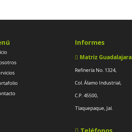
enú
Informes
icio
Matriz Guadalajara
osotros
Refinería No. 1324,
rvicios
Col. Álamo Industrial,
rtafolio
ontacto
C.P. 45500,
Tlaquepaque, Jal.
Teléfonos