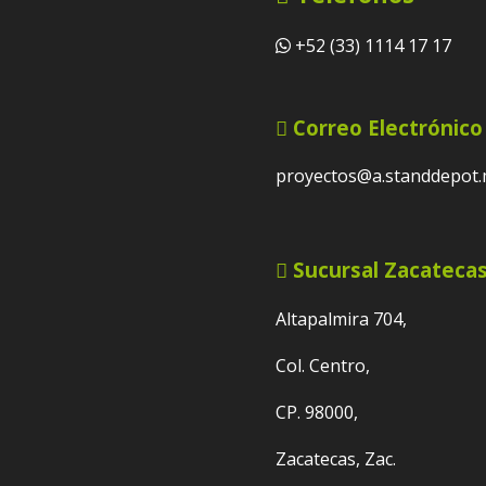
+52 (33) 1114 17 17
Correo Electrónico
proyectos@a.standdepot
Sucursal Zacateca
Altapalmira 704,
Col. Centro,
CP. 98000,
Zacatecas, Zac.