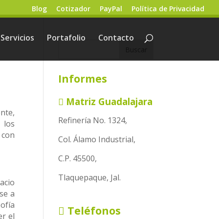
Blog
Cotizador
PayPal
Política de Privacidad
Servicios
Portafolio
Contacto
Informes
Matriz Guadalajara
nte,
Refinería No. 1324,
 los
 con
Col. Álamo Industrial,
C.P. 45500,
Tlaquepaque, Jal.
acio
se a
sofía
Teléfonos
r el