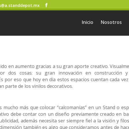
s@a.standdepot.mx
Inicio
Nosotros
a ido en aumento gracias a su gran aporte creativo. Visualme
por dos cosas: su gran innovación en construcción y
Es por eso que hoy en día estos espacios cuentan cada vez
 parte de los vinilos decorativos.
s es mucho más que colocar “calcomanías” en un Stand o esp
corativo debe contar con un diseño previamente creado en ba
licidad, además necesita ser siempre fiel a la visión y filo
 dimensión también es algo que consideramos antes de hace