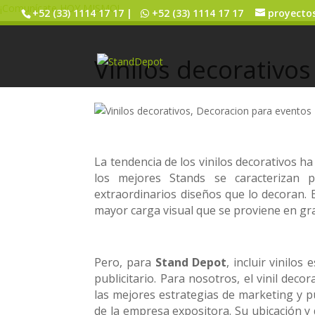
¡Comunícate HOY MISMO!
+52 (33) 1114 17 17 |
+52 (33) 1114 17 17
proyecto
Vinilos decorativos
La tendencia de los vinilos decorativos h
los mejores Stands se caracterizan 
extraordinarios diseños que lo decoran. 
mayor carga visual que se proviene en gran
Pero, para
Stand Depot
, incluir vinilo
publicitario. Para nosotros, el vinil de
las mejores estrategias de marketing y pub
de la empresa expositora. Su ubicación y