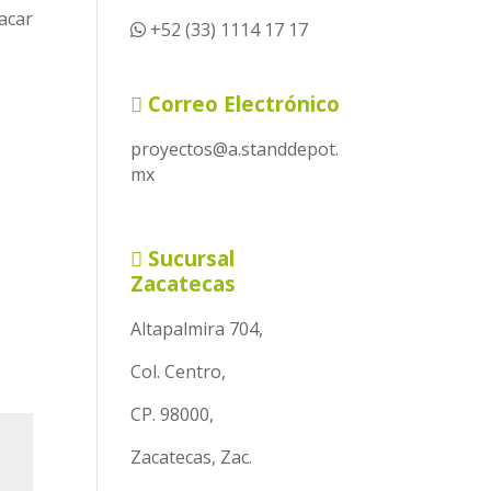
acar
+52 (33) 1114 17 17
.
Correo Electrónico
proyectos@a.standdepot.
mx
Sucursal
Zacatecas
Altapalmira 704,
Col. Centro,
CP. 98000,
Zacatecas, Zac.