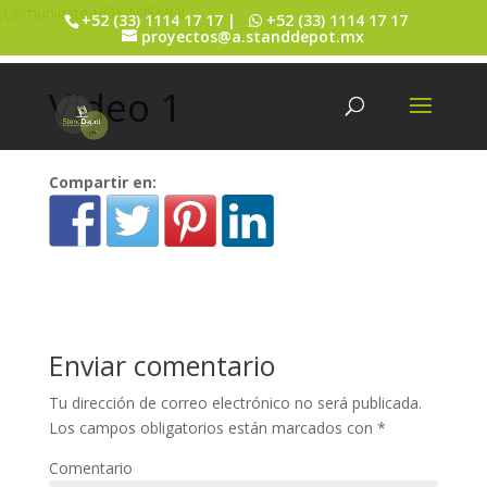
¡Comunícate HOY MISMO!
+52 (33) 1114 17 17 |
+52 (33) 1114 17 17
proyectos@a.standdepot.mx
Video 1
Compartir en:
Enviar comentario
Tu dirección de correo electrónico no será publicada.
Los campos obligatorios están marcados con
*
Comentario