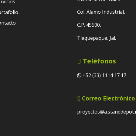
rvicios
Col. Álamo Industrial,
rtafolio
ontacto
C.P. 45500,
Tlaquepaque, Jal.
Teléfonos
+52 (33) 1114 17 17
Correo Electrónico
proyectos@a.standdepot