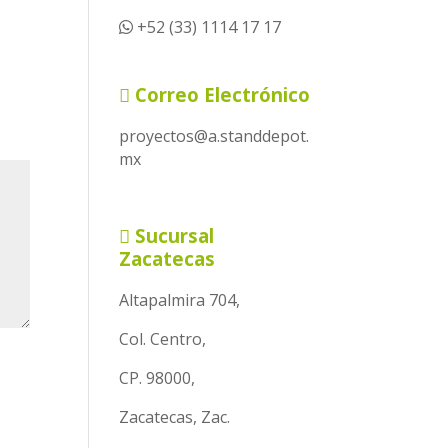
+52 (33) 1114 17 17
Correo Electrónico
proyectos@a.standdepot.
mx
Sucursal
Zacatecas
Altapalmira 704,
Col. Centro,
CP. 98000,
Zacatecas, Zac.