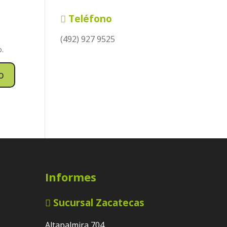
Teléfono
(492) 927 9525
o.
Informes
Sucursal Zacatecas
Altapalmira 704,