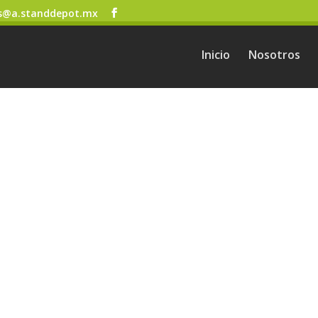
s@a.standdepot.mx
Inicio
Nosotros