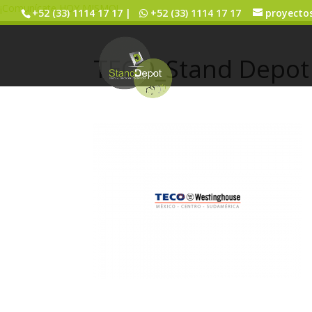
¡Comunícate HOY MISMO!
+52 (33) 1114 17 17 |
+52 (33) 1114 17 17
proyecto
TECO_Stand Depot