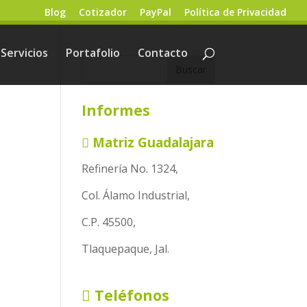
Blog
Cotizador
PayPal
Política de Privacidad
Servicios
Portafolio
Contacto
Informes
Matriz Guadalajara
Refinería No. 1324,
Col. Álamo Industrial,
C.P. 45500,
Tlaquepaque, Jal.
Teléfonos