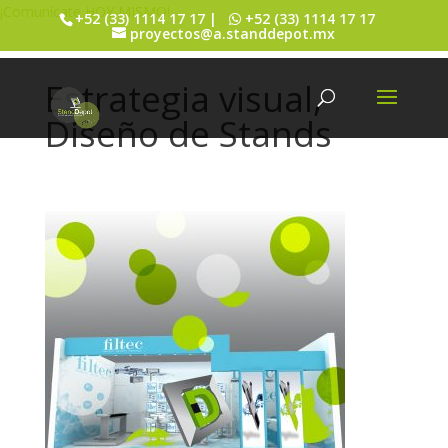
¡Comunícate HOY MISMO!
+52 (33) 1114 17 17 |
+52 (33) 1114 17 17
proyectos@a.standdepot.mx
Estrategia visual,
Diseño de Stands