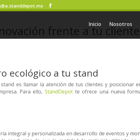
s@a.standdepot.mx
Inicio
Nosotros
novación frente a tu cliente
ro ecológico a tu stand
stand es llamar la atención de tus clientes y posicionar e
mpresa. Para ello,
StandDepot
te ofrece una nueva form
ía integral y personalizada en desarrollo de eventos y mon