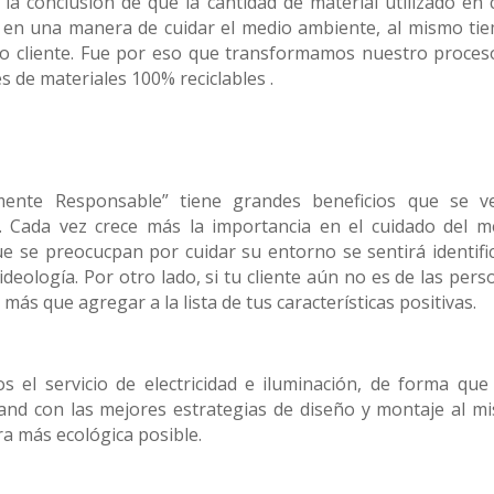
 la conclusión de que la cantidad de material utilizado en 
en una manera de cuidar el medio ambiente, al mismo ti
ro cliente. Fue por eso que transformamos nuestro proces
s de materiales 100% reciclables .
ente Responsable” tiene grandes beneficios que se v
es. Cada vez crece más la importancia en el cuidado del m
que se preocucpan por cuidar su entorno se sentirá identifi
eología. Por otro lado, si tu cliente aún no es de las pers
más que agregar a la lista de tus características positivas.
s el servicio de electricidad e iluminación, de forma que
tand con las mejores estrategias de diseño y montaje al m
a más ecológica posible.