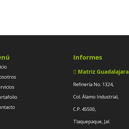
enú
Informes
icio
Matriz Guadalajara
osotros
Refinería No. 1324,
rvicios
Col. Álamo Industrial,
rtafolio
ontacto
C.P. 45500,
Tlaquepaque, Jal.