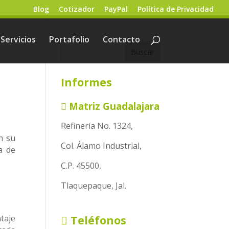
Blog
Cotizador
PayPal
Política de Privacidad
Servicios
Portafolio
Contacto
Informes
Matriz Guadalajara
Refinería No. 1324,
n su
Col. Álamo Industrial,
a de
C.P. 45500,
Tlaquepaque, Jal.
taje
Teléfonos