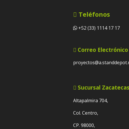
Teléfonos
+52 (33) 1114 17 17
Correo Electrónico
proyectos@a.standdepot
Sucursal Zacateca
Altapalmira 704,
Col. Centro,
CP. 98000,