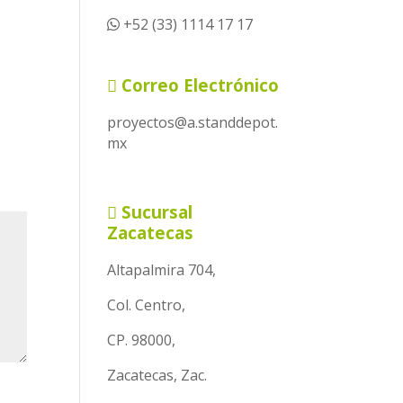
+52 (33) 1114 17 17
Correo Electrónico
proyectos@a.standdepot.
mx
Sucursal
Zacatecas
Altapalmira 704,
Col. Centro,
CP. 98000,
Zacatecas, Zac.