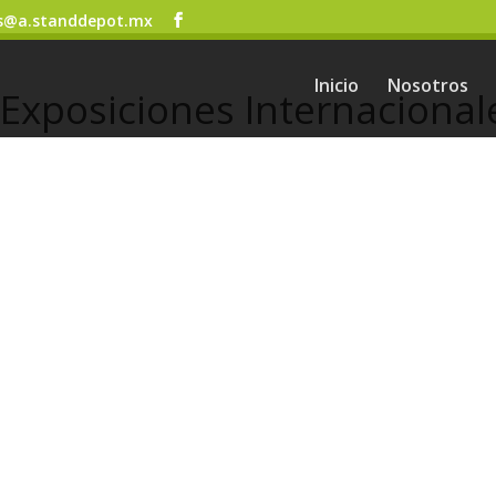
s@a.standdepot.mx
Inicio
Nosotros
 Exposiciones Internacional