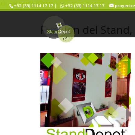
¡Comunícate HOY MISMO!
+52 (33) 1114 17 17 |
+52 (33) 1114 17 17
proyecto
Funcion del Stand,