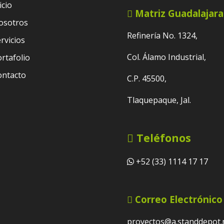
icio
Matriz Guadalajara
osotros
Refinería No. 1324,
rvicios
Col. Álamo Industrial,
rtafolio
ontacto
C.P. 45500,
Tlaquepaque, Jal.
Teléfonos
+52 (33) 1114 17 17
Correo Electrónico
proyectos@a.standdepot