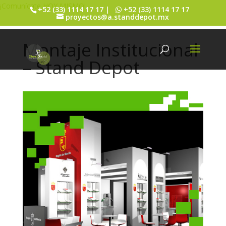
¡Comunícate HOY MISMO!
+52 (33) 1114 17 17 |
+52 (33) 1114 17 17
proyectos@a.standdepot.mx
Montaje Institucional
– Stand Depot