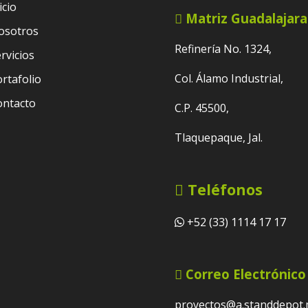
icio
Matriz Guadalajara
osotros
Refinería No. 1324,
rvicios
Col. Álamo Industrial,
rtafolio
ontacto
C.P. 45500,
Tlaquepaque, Jal.
Teléfonos
+52 (33) 1114 17 17
Correo Electrónico
proyectos@a.standdepot