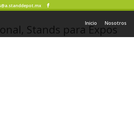
s@a.standdepot.mx
Inicio
Nosotros
onal, Stands para Expos