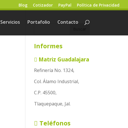
Blog
Cotizador
PayPal
Política de Privacidad
Servicios
Portafolio
Contacto
Informes
Matriz Guadalajara
Refinería No. 1324,
Col. Álamo Industrial,
C.P. 45500,
Tlaquepaque, Jal.
Teléfonos