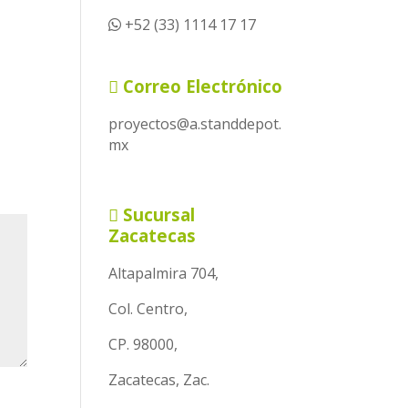
+52 (33) 1114 17 17
Correo Electrónico
proyectos@a.standdepot.
mx
Sucursal
Zacatecas
Altapalmira 704,
Col. Centro,
CP. 98000,
Zacatecas, Zac.