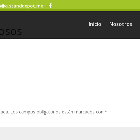
s@a.standdepot.mx
Inicio
Nosotros
tosos
cada.
Los campos obligatorios están marcados con
*