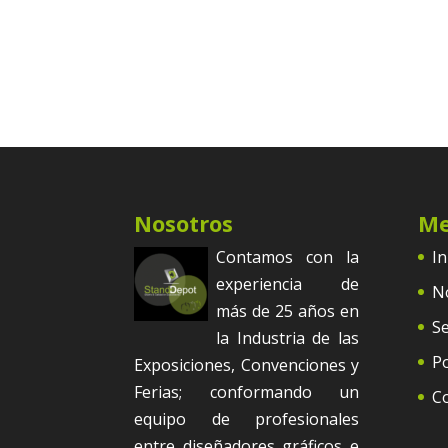
Nosotros
M
Contamos con la
In
experiencia de
N
más de 25 años en
Se
la Industria de las
Po
Exposiciones, Convenciones y
Ferias; conformando un
C
equipo de profesionales
entre diseñadores gráficos e