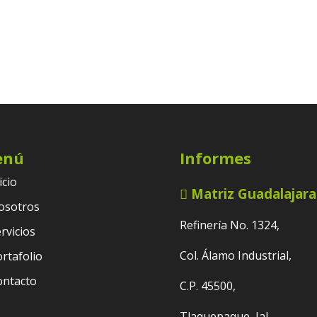
enú
Informes
icio
Matriz Guadalajara
osotros
Refinería No. 1324,
rvicios
Col. Álamo Industrial,
rtafolio
ontacto
C.P. 45500,
Tlaquepaque, Jal.