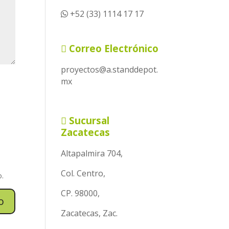
+52 (33) 1114 17 17
Correo Electrónico
proyectos@a.standdepot.
mx
Sucursal
Zacatecas
Altapalmira 704,
Col. Centro,
o.
CP. 98000,
Zacatecas, Zac.