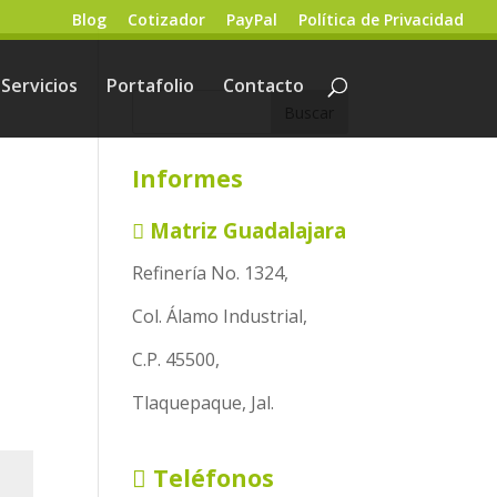
Blog
Cotizador
PayPal
Política de Privacidad
Servicios
Portafolio
Contacto
Informes
Matriz Guadalajara
Refinería No. 1324,
Col. Álamo Industrial,
C.P. 45500,
Tlaquepaque, Jal.
Teléfonos