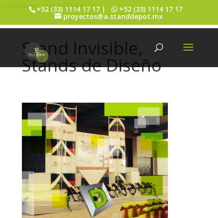
¡Comunícate HOY MISMO!
+52 (33) 1114 17 17 |
+52 (33) 1114 17 17
proyectos@a.standdepot.mx
Stand Invisible,
Stands de Diseño