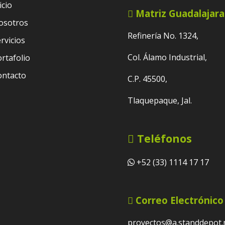
icio
Matriz Guadalajara
osotros
Refinería No. 1324,
rvicios
Col. Álamo Industrial,
rtafolio
ontacto
C.P. 45500,
Tlaquepaque, Jal.
Teléfonos
+52 (33) 1114 17 17
Correo Electrónico
proyectos@a.standdepot