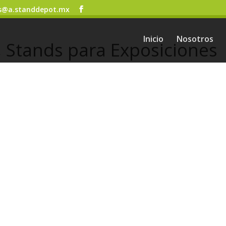
s@a.standdepot.mx
Inicio
Nosotros
, Stands para Exposiciones