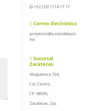
+52 (33) 1114 17 17
Correo Electrónico
proyectos@a.standdepot.
mx
Sucursal
Zacatecas
Altapalmira 704,
Col. Centro,
CP. 98000,
Zacatecas, Zac.