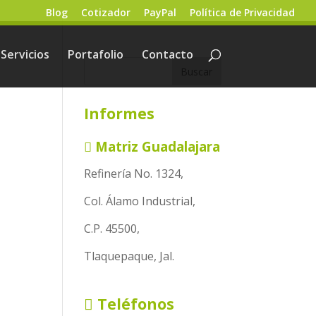
Blog
Cotizador
PayPal
Política de Privacidad
Servicios
Portafolio
Contacto
Informes
Matriz Guadalajara
Refinería No. 1324,
Col. Álamo Industrial,
C.P. 45500,
Tlaquepaque, Jal.
Teléfonos