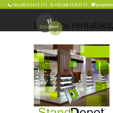
¡Comunícate HOY MISMO!
+52 (33) 1114 17 17 |
+52 (33) 1114 17 17
proyecto
Espacios rentables