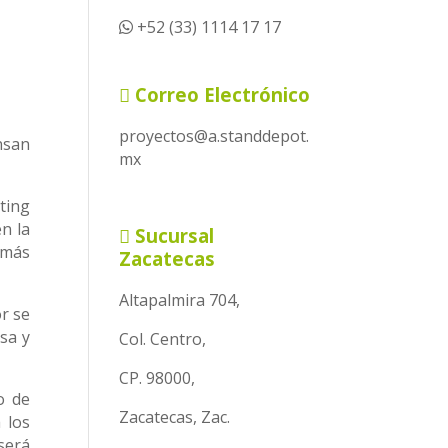
+52 (33) 1114 17 17
Correo Electrónico
proyectos@a.standdepot.
nsan
mx
ting
n la
Sucursal
 más
Zacatecas
Altapalmira 704,
r se
sa y
Col. Centro,
CP. 98000,
o de
Zacatecas, Zac.
 los
será