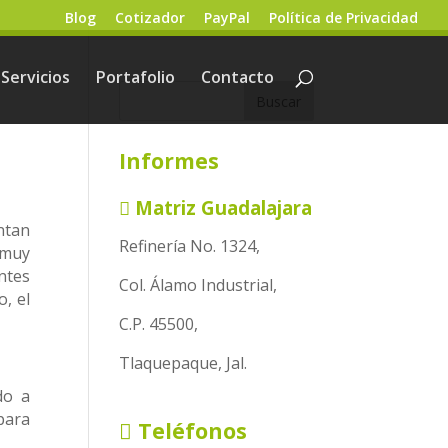
Blog
Cotizador
PayPal
Política de Privacidad
Servicios
Portafolio
Contacto
Informes
Matriz Guadalajara
ntan
Refinería No. 1324,
 muy
ntes
Col. Álamo Industrial,
o, el
C.P. 45500,
Tlaquepaque, Jal.
do a
para
Teléfonos