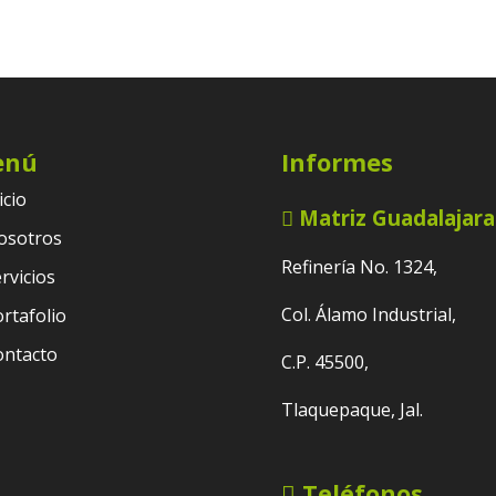
enú
Informes
icio
Matriz Guadalajara
osotros
Refinería No. 1324,
rvicios
Col. Álamo Industrial,
rtafolio
ontacto
C.P. 45500,
Tlaquepaque, Jal.
Teléfonos