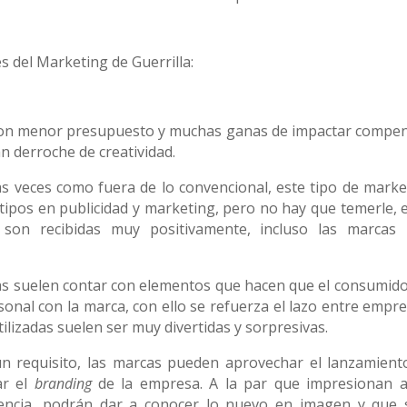
s del Marketing de Guerrilla:
on menor presupuesto y muchas ganas de impactar compe
an derroche de creatividad.
 veces como fuera de lo convencional, este tipo de marke
ipos en publicidad y marketing, pero no hay que temerle, e
 son recibidas muy positivamente, incluso las marcas
 suelen contar con elementos que hacen que el consumido
nal con la marca, con ello se refuerza el lazo entre empre
utilizadas suelen ser muy divertidas y sorpresivas.
 requisito, las marcas pueden aprovechar el lanzamient
ar el
branding
de la empresa. A la par que impresionan a
tencia, podrán dar a conocer lo nuevo en imagen y que 