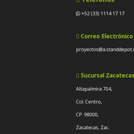
+52 (33) 1114 17 17
Correo Electrónico
proyectos@a.standdepot
Sucursal Zacateca
Altapalmira 704,
Col. Centro,
CP. 98000,
Zacatecas, Zac.