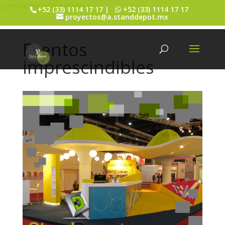
¡Comunícate HOY MISMO!
+52 (33) 1114 17 17 |
+52 (33) 1114 17 17
proyectos@a.standdepot.mx
Eventos
imprescindibles