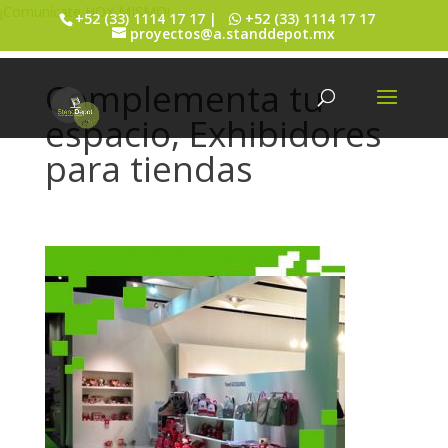
¡Comunícate HOY MISMO!
+52 (33) 1114 17 17 |
+52 (33) 1114 17 17
proyectos@a.standdepot.mx
Complementa tu
espacio, Exhibidores
para tiendas