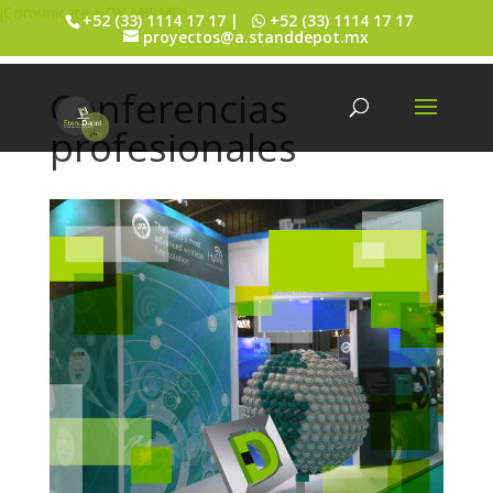
¡Comunícate HOY MISMO!
+52 (33) 1114 17 17 |
+52 (33) 1114 17 17
proyectos@a.standdepot.mx
Conferencias
profesionales