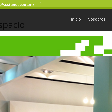
s@a.standdepot.mx
Inicio
Nosotros
spacio