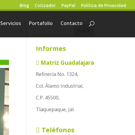
Blog
Cotizador
PayPal
Política de Privacidad
Servicios
Portafolio
Contacto
Informes
Matriz Guadalajara
Refinería No. 1324,
Col. Álamo Industrial,
C.P. 45500,
Tlaquepaque, Jal.
Teléfonos