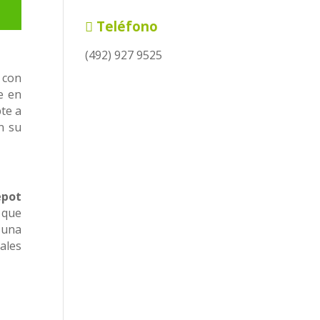
Teléfono
(492) 927 9525
 con
e en
te a
n su
epot
 que
 una
ales