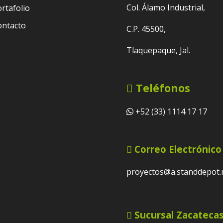
Col. Álamo Industrial,
rtafolio
ontacto
C.P. 45500,
Tlaquepaque, Jal.
Teléfonos
+52 (33) 1114 17 17
Correo Electrónico
proyectos@a.standdepot
Sucursal Zacateca