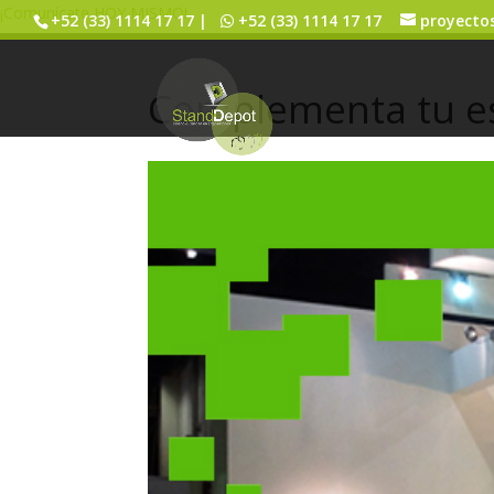
¡Comunícate HOY MISMO!
+52 (33) 1114 17 17 |
+52 (33) 1114 17 17
proyecto
Complementa tu e