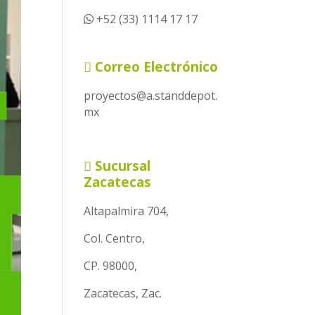
+52 (33) 1114 17 17
Correo Electrónico
proyectos@a.standdepot.
mx
Sucursal
Zacatecas
Altapalmira 704,
Col. Centro,
CP. 98000,
Zacatecas, Zac.