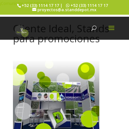
¡Comunícate HOY MISMO!
+52 (33) 1114 17 17 |
+52 (33) 1114 17 17
proyectos@a.standdepot.mx
Cliente Ideal, Stands
para promociones