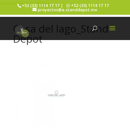
¡Comunícate HOY MISMO!
+52 (33) 1114 17 17 |
+52 (33) 1114 17 17
proyectos@a.standdepot.mx
Casa del lago_Stand
Depot