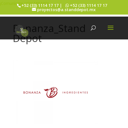
¡Comunícate HOY MISMO!
+52 (33) 1114 17 17 |
+52 (33) 1114 17 17
proyectos@a.standdepot.mx
Bonanza_Stand
Depot