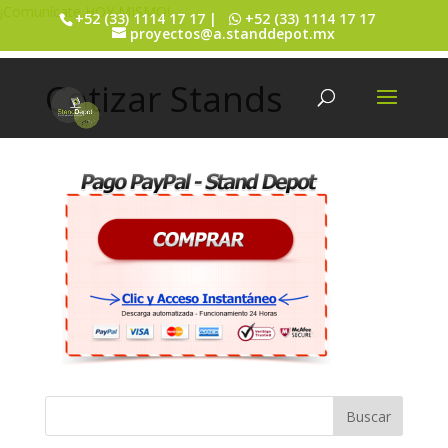
¡Comunícate HOY MISMO!
+52 (33) 1114 17 17 |
+52 (33) 1114 17 17
proyectos@a.standdepot.mx
Cotizar Stands