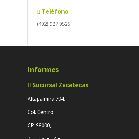
Teléfono
(492) 927 9525
Informes
Sucursal Zacatecas
Altapalmira 704,
Col. Centro,
CP. 98000,
Zacatecas, Zac.