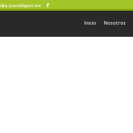
s@a.standdepot.mx
Inicio
Nosotros