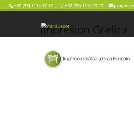
¡Comunícate HOY MISMO!
+52 (33) 1114 17 17 |
+52 (33) 1114 17 17
proyecto
Impresion Grafica