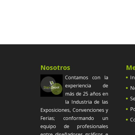
Nosotros
M
Contamos con la
In
experiencia de
N
más de 25 años en
Se
la Industria de las
Po
Exposiciones, Convenciones y
Ferias; conformando un
C
equipo de profesionales
entre diseñadores gráficos e