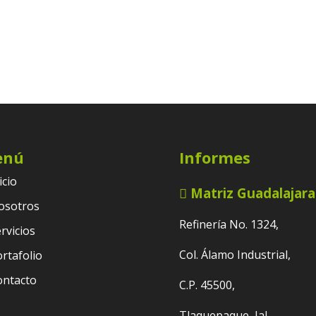
enú
Informes
icio
Matriz Guadalajara
osotros
Refinería No. 1324,
rvicios
Col. Álamo Industrial,
rtafolio
ontacto
C.P. 45500,
Tlaquepaque, Jal.