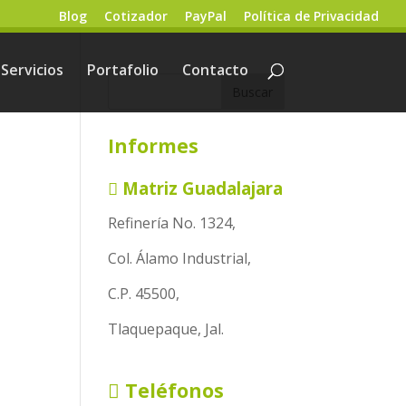
Blog
Cotizador
PayPal
Política de Privacidad
Servicios
Portafolio
Contacto
Informes
Matriz Guadalajara
Refinería No. 1324,
Col. Álamo Industrial,
C.P. 45500,
Tlaquepaque, Jal.
Teléfonos