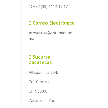
+52 (33) 1114 17 17
Correo Electrónico
proyectos@a.standdepot.
mx
Sucursal
Zacatecas
Altapalmira 704,
Col. Centro,
CP. 98000,
Zacatecas, Zac.